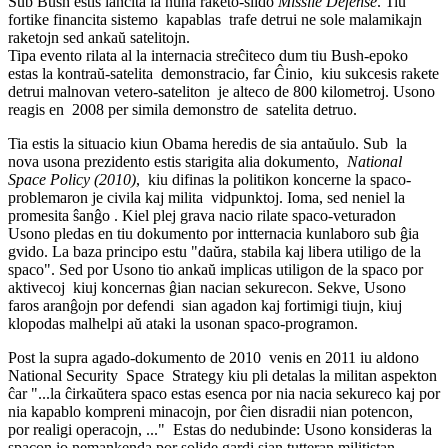
Sub Bush estis lanĉita la nuna raketo-ŝildo
Missile Defense
. Tiu
fortike financita sistemo kapablas trafe detrui ne sole malamikajn
raketojn sed ankaŭ satelitojn.
Tipa evento rilata al la internacia streĉiteco dum tiu Bush-epoko
estas la kontraŭ-satelita demonstracio, far Ĉinio, kiu sukcesis rakete
detrui malnovan vetero-sateliton je alteco de 800 kilometroj. Usono
reagis en 2008 per simila demonstro de satelita detruo.
Tia estis la situacio kiun Obama heredis de sia antaŭulo. Sub la
nova usona prezidento estis starigita alia dokumento,
National
Space Policy (2010)
, kiu difinas la politikon koncerne la spaco-
problemaron je civila kaj milita vidpunktoj. Ioma, sed neniel la
promesita ŝanĝo . Kiel plej grava nacio rilate spaco-veturadon
Usono pledas en tiu dokumento por intternacia kunlaboro sub ĝia
gvido. La baza principo estu "daŭra, stabila kaj libera utiligo de la
spaco". Sed por Usono tio ankaŭ implicas utiligon de la spaco por
aktivecoj kiuj koncernas ĝian nacian sekurecon. Sekve, Usono
faros aranĝojn por defendi sian agadon kaj fortimigi tiujn, kiuj
klopodas malhelpi aŭ ataki la usonan spaco-programon.
Post la supra agado-dokumento de 2010 venis en 2011 iu aldono
National Security Space Strategy kiu pli detalas la militan aspekton
ĉar "...la ĉirkaŭtera spaco estas esenca por nia nacia sekureco kaj por
nia kapablo kompreni minacojn, por ĉien disradii nian potencon,
por realigi operacojn, ..." Estas do nedubinde: Usono konsideras la
spacon io nemankenda por solide gardi sian tutteran militistan