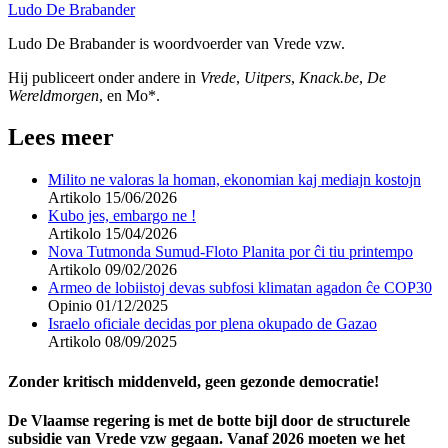
Ludo De Brabander
Ludo De Brabander is woordvoerder van Vrede vzw.
Hij publiceert onder andere in
Vrede
,
Uitpers
,
Knack.be
,
De
Wereldmorgen
, en Mo*.
Lees meer
Milito ne valoras la homan, ekonomian kaj mediajn kostojn
Artikolo
15/06/2026
Kubo jes, embargo ne !
Artikolo
15/04/2026
Nova Tutmonda Sumud-Floto Planita por ĉi tiu printempo
Artikolo
09/02/2026
Armeo de lobiistoj devas subfosi klimatan agadon ĉe COP30
Opinio
01/12/2025
Israelo oficiale decidas por plena okupado de Gazao
Artikolo
08/09/2025
Zonder kritisch middenveld, geen gezonde democratie!
De Vlaamse regering is met de botte bijl door de structurele
subsidie van Vrede vzw gegaan. Vanaf 2026 moeten we het