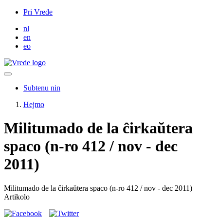
Skip
Pri Vrede
to
nl
main
en
content
eo
Subtenu nin
Hejmo
Militumado de la ĉirkaŭtera
spaco (n-ro 412 / nov - dec
2011)
Militumado de la ĉirkaŭtera spaco (n-ro 412 / nov - dec 2011)
Artikolo