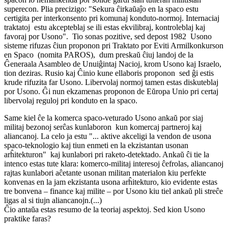
superecon. Plia precizigo: "Sekura ĉirkaŭaĵo en la spaco estu
certigita per interkonsento pri komunaj konduto-normoj. Internaciaj
traktatoj estu akcepteblaj se ili estas ekvilibraj, kontroleblaj kaj
favoraj por Usono". Tio sonas pozitive, sed depost 1982 Usono
sisteme rifuzas ĉiun proponon pri Traktato por Eviti Armilkonkurson
en Spaco (nomita PAROS), dum preskaŭ ĉiuj landoj de la
Ĝeneraala Asambleo de Unuiĝintaj Nacioj, krom Usono kaj Israelo,
tion deziras. Rusio kaj Ĉinio kune ellaboris proponon sed ĝi estis
krude rifuzita far Usono. Libervolaj normoj tamen estas diskuteblaj
por Usono. Ĝi nun ekzamenas proponon de Eŭropa Unio pri certaj
libervolaj reguloj pri konduto en la spaco.
Same kiel ĉe la komerca spaco-veturado Usono ankaŭ por siaj
militaj bezonoj serĉas kunlaboron kun komercaj partneroj kaj
aliancanoj. La celo ja estu "... aktive akceligi la vendon de usona
spaco-teknologio kaj tiun enmeti en la ekzistantan usonan
arĥitekturon" kaj kunlabori pri raketo-detektado. Ankaŭ ĉi tie la
intenco estas tute klara: komerco-militaj interesoj ĉefrolas, aliancanoj
rajtas kunlabori aĉetante usonan militan materialon kiu perfekte
konvenas en la jam ekzistanta usona arĥitekturo, kio evidente estas
tre bonvena – finance kaj milite – por Usono kiu tiel ankaŭ pli streĉe
ligas al si tiujn aliancanojn.(...)
Ĉio antaŭa estas resumo de la teoriaj aspektoj. Sed kion Usono
praktike faras?