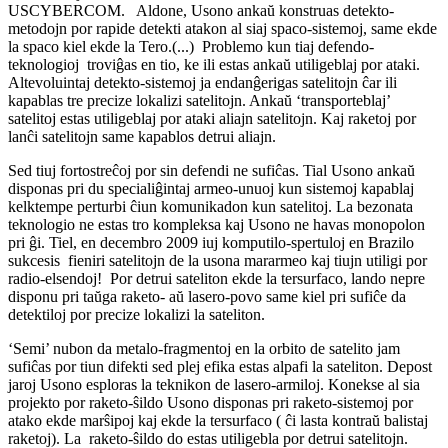
USCYBERCOM. Aldone, Usono ankaŭ konstruas detekto-
metodojn por rapide detekti atakon al siaj spaco-sistemoj, same ekde
la spaco kiel ekde la Tero.(...) Problemo kun tiaj defendo-
teknologioj troviĝas en tio, ke ili estas ankaŭ utiligeblaj por ataki.
Altevoluintaj detekto-sistemoj ja endanĝerigas satelitojn ĉar ili
kapablas tre precize lokalizi satelitojn. Ankaŭ ‘transporteblaj’
satelitoj estas utiligeblaj por ataki aliajn satelitojn. Kaj raketoj por
lanĉi satelitojn same kapablos detrui aliajn.
Sed tiuj fortostreĉoj por sin defendi ne sufiĉas. Tial Usono ankaŭ
disponas pri du specialiĝintaj armeo-unuoj kun sistemoj kapablaj
kelktempe perturbi ĉiun komunikadon kun satelitoj. La bezonata
teknologio ne estas tro kompleksa kaj Usono ne havas monopolon
pri ĝi. Tiel, en decembro 2009 iuj komputilo-spertuloj en Brazilo
sukcesis fieniri satelitojn de la usona mararmeo kaj tiujn utiligi por
radio-elsendoj! Por detrui sateliton ekde la tersurfaco, lando nepre
disponu pri taŭga raketo- aŭ lasero-povo same kiel pri sufiĉe da
detektiloj por precize lokalizi la sateliton.
‘Semi’ nubon da metalo-fragmentoj en la orbito de satelito jam
sufiĉas por tiun difekti sed plej efika estas alpafi la sateliton. Depost
jaroj Usono esploras la teknikon de lasero-armiloj. Konekse al sia
projekto por raketo-ŝildo Usono disponas pri raketo-sistemoj por
atako ekde marŝipoj kaj ekde la tersurfaco ( ĉi lasta kontraŭ balistaj
raketoj). La raketo-ŝildo do estas utiligebla por detrui satelitojn.