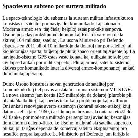
Spacdevena subteno por surtera militado
La spaco-teknologio kiu subtenas la surteran militan infrastrukturon
konsistas el satelitoj por navigado, komunikado kaj spionado.
Moderna armeo sen tiaj ĉielaj helpiloj estas praktike senpova.
Usono posedas proksimume duonon kaj Rusio kvaronon de la
aktivaj 164 militistaj satelitoj. La usona Ministerio pri Defendo
elspezas en 2011 pli ol 10 miliardojn da dolaroj nur por satelitoj, al
kio aldoniĝas apartaj buĝetoj de pluraj spaco-orientitaj Agentejoj. La
navigado-sistemo GPS estas vaste konata kaj utiligata ne sole por
civilaj sed ankaŭ por militistaj celoj. Pluraj armeaj satelito-sistemoj
aktivas por komunikado inter la diversaj armeo-komponantoj, ankaŭ
dum militaj operacoj.
Dume Usono konstruas novan generacion de satelitoj por
komunikado kaj tiel povos anstataŭi la nunan sistemon MILSTAR.
La nova sistemo jam kostis 12,5 miliardojn da dolaroj (pluroble pli
ol antaŭkalkulite) kaj spertas teknikajn problemojn kaj malfruon.
Oni ankaŭ renovigas averto-sistemojn (kontraŭ raketo-atakoj) kiuj
datumas el la jaroj 1960, ĉar ilin nepre bezonas la onta raketo-ŝildo.
Aliflanke, por moderna militado per senpilotaj aviadiloj bezoniĝas
tiom enorma dateno-fluso, ke Usono, malgraŭ sia satelita supereco,
pli kaj pli fariĝas dependa de komercaj satelito-ekspluatantoj pro
nesufiĉa propra kapacito. La Ministerio pri Defendo jam fariĝis la