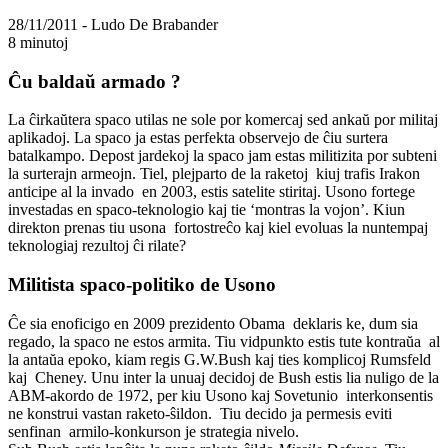
28/11/2011
- Ludo De Brabander
8 minutoj
Ĉu baldaŭ armado ?
La ĉirkaŭtera spaco utilas ne sole por komercaj sed ankaŭ por militaj
aplikadoj. La spaco ja estas perfekta observejo de ĉiu surtera
batalkampo. Depost jardekoj la spaco jam estas militizita por subteni
la surterajn armeojn. Tiel, plejparto de la raketoj kiuj trafis Irakon
anticipe al la invado en 2003, estis satelite stiritaj. Usono fortege
investadas en spaco-teknologio kaj tie ‘montras la vojon’. Kiun
direkton prenas tiu usona fortostreĉo kaj kiel evoluas la nuntempaj
teknologiaj rezultoj ĉi rilate?
Militista spaco-politiko de Usono
Ĉe sia enoficigo en 2009 prezidento Obama deklaris ke, dum sia
regado, la spaco ne estos armita. Tiu vidpunkto estis tute kontraŭa al
la antaŭa epoko, kiam regis G.W.Bush kaj ties komplicoj Rumsfeld
kaj Cheney. Unu inter la unuaj decidoj de Bush estis lia nuligo de la
ABM-akordo de 1972, per kiu Usono kaj Sovetunio interkonsentis
ne konstrui vastan raketo-ŝildon. Tiu decido ja permesis eviti
senfinan armilo-konkurson je strategia nivelo.