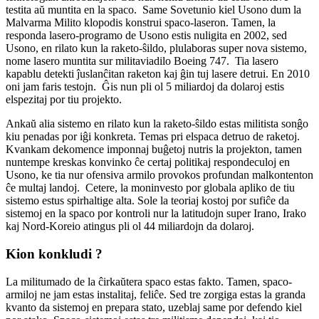
testita aŭ muntita en la spaco. Same Sovetunio kiel Usono dum la
Malvarma Milito klopodis konstrui spaco-laseron. Tamen, la
responda lasero-programo de Usono estis nuligita en 2002, sed
Usono, en rilato kun la raketo-ŝildo, plulaboras super nova sistemo,
nome lasero muntita sur militaviadilo Boeing 747. Tia lasero
kapablu detekti ĵuslanĉitan raketon kaj ĝin tuj lasere detrui. En 2010
oni jam faris testojn. Ĝis nun pli ol 5 miliardoj da dolaroj estis
elspezitaj por tiu projekto.
Ankaŭ alia sistemo en rilato kun la raketo-ŝildo estas militista sonĝo
kiu penadas por iĝi konkreta. Temas pri elspaca detruo de raketoj.
Kvankam dekomence imponnaj buĝetoj nutris la projekton, tamen
nuntempe kreskas konvinko ĉe certaj politikaj respondeculoj en
Usono, ke tia nur ofensiva armilo provokos profundan malkontenton
ĉe multaj landoj. Cetere, la moninvesto por globala apliko de tiu
sistemo estus spirhaltige alta. Sole la teoriaj kostoj por sufiĉe da
sistemoj en la spaco por kontroli nur la latitudojn super Irano, Irako
kaj Nord-Koreio atingus pli ol 44 miliardojn da dolaroj.
Kion konkludi ?
La militumado de la ĉirkaŭtera spaco estas fakto. Tamen, spaco-
armiloj ne jam estas instalitaj, feliĉe. Sed tre zorgiga estas la granda
kvanto da sistemoj en prepara stato, uzeblaj same por defendo kiel