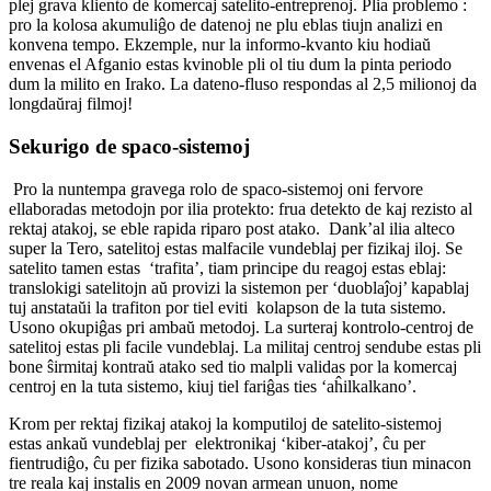
plej grava kliento de komercaj satelito-entreprenoj. Plia problemo :
pro la kolosa akumuliĝo de datenoj ne plu eblas tiujn analizi en
konvena tempo. Ekzemple, nur la informo-kvanto kiu hodiaŭ
envenas el Afganio estas kvinoble pli ol tiu dum la pinta periodo
dum la milito en Irako. La dateno-fluso respondas al 2,5 milionoj da
longdaŭraj filmoj!
Sekurigo de spaco-sistemoj
Pro la nuntempa gravega rolo de spaco-sistemoj oni fervore
ellaboradas metodojn por ilia protekto: frua detekto de kaj rezisto al
rektaj atakoj, se eble rapida riparo post atako. Dank’al ilia alteco
super la Tero, satelitoj estas malfacile vundeblaj per fizikaj iloj. Se
satelito tamen estas ‘trafita’, tiam principe du reagoj estas eblaj:
translokigi satelitojn aŭ provizi la sistemon per ‘duoblaĵoj’ kapablaj
tuj anstataŭi la trafiton por tiel eviti kolapson de la tuta sistemo.
Usono okupiĝas pri ambaŭ metodoj. La surteraj kontrolo-centroj de
satelitoj estas pli facile vundeblaj. La militaj centroj sendube estas pli
bone ŝirmitaj kontraŭ atako sed tio malpli validas por la komercaj
centroj en la tuta sistemo, kiuj tiel fariĝas ties ‘aĥilkalkano’.
Krom per rektaj fizikaj atakoj la komputiloj de satelito-sistemoj
estas ankaŭ vundeblaj per elektronikaj ‘kiber-atakoj’, ĉu per
fientrudiĝo, ĉu per fizika sabotado. Usono konsideras tiun minacon
tre reala kaj instalis en 2009 novan armean unuon, nome