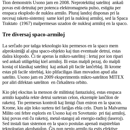
Tion demonstris Usono jam en 2008. Neprotektitaj satelitoj ankaŭ
povas esti detruitaj per potenca elektromagneta pulso, estigita per
enspaca eksplodo de nuklea armilo. Pluraj landoj disponas pri la
necesaj raketo-sistemoj same kiel pri la nukleaj armiloj, sed la Spaca
Traktato (1967) malpermesas uzadon de nukleaj armiloj en la spaco.
Tre diversaj spaco-armiloj
La serĉado por taŭga teknologio kiu permesos en la spaco mem
alproksimiĝi al ajna spaco-objekto kaj tiun eventuale detrui, estas
daŭra klopodo. Ĉi tie aperas la mikro-satelitoj : lertaj por ion ripari
sed ankaŭ utiligeblaj kiel armiloj. Ili estas malpli pezaj, do malpli
kostaj ol klasikaj satelitoj kaj ankaŭ pli facile lanĉeblaj. Ili krome
estas pli facile stireblaj, kio plifaciligas ilian movadon apud alia
satelito. Usono jam en 2009 eksperimentis mikro-sateliton MITEX
por aliri difektan sateliton en ĉirkaŭtera orbito.
Kio plej ekscitas la menson de militistaj fantaziuloj, estas enspaca
armilo kapabla rekte detrui surteran celon, ekzemple lanĉilon de
raketoj. Tio permesus kontroli kaj limigi ĉiun eniron en la spacon.
Krome, kiu aijn loko surtera tiel fariĝas ebla celo. Dum la Malvarma
Milito oni febre esploris en Usono kaj en Sovetunio pri tiaj armiloj,
kiuj povas esti ĉu raketoj, metal-stangoj aŭ energio-radioj (laseroj).
Sed instali tian sistemon en la spaco postulas apenaŭ majstreblan
teknologian akrobataĵon. Ĝis nun neniu armilo tia estis efektive