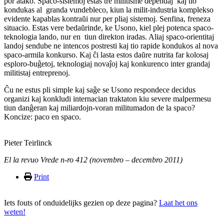
por atako. Spaco-sistemoj estas tre militisme dependaj kaj tio
kondukas al granda vundebleco, kiun la milit-industria komplekso
evidente kapablas kontraŭi nur per pliaj sistemoj. Senfina, freneza
situacio. Estas vere bedaŭrinde, ke Usono, kiel plej potenca spaco-
teknologia lando, nur en tiun direkton iradas. Aliaj spaco-orientitaj
landoj sendube ne intencos postresti kaj tio rapide kondukos al nova
spaco-armila konkurso. Kaj ĉi lasta estos daŭre nutrita far kolosaj
esploro-buĝetoj, teknologiaj novaĵoj kaj konkurenco inter grandaj
militistaj entreprenoj.
Ĉu ne estus pli simple kaj saĝe se Usono respondece decidus
organizi kaj konkludi internacian traktaton kiu severe malpermesu
tiun danĝeran kaj miliardojn-voran militumadon de la spaco?
Koncize: paco en spaco.
Pieter Teirlinck
El la revuo Vrede n-ro 412 (novembro – decembro 2011)
Print
Iets fouts of onduidelijks gezien op deze pagina?
Laat het ons
weten!