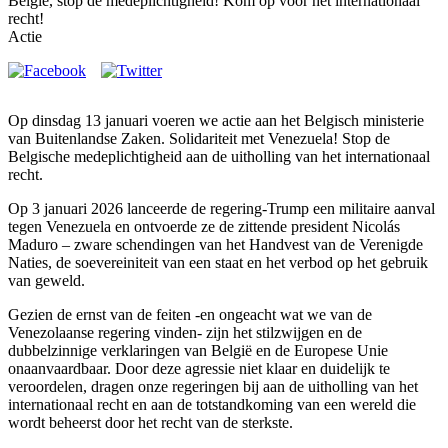
België, stop de medeplichtigheid! Kom op voor het internationaal
recht!
Actie
Op dinsdag 13 januari voeren we actie aan het Belgisch ministerie
van Buitenlandse Zaken. Solidariteit met Venezuela! Stop de
Belgische medeplichtigheid aan de uitholling van het internationaal
recht.
Op 3 januari 2026 lanceerde de regering-Trump een militaire aanval
tegen Venezuela en ontvoerde ze de zittende president Nicolás
Maduro – zware schendingen van het Handvest van de Verenigde
Naties, de soevereiniteit van een staat en het verbod op het gebruik
van geweld.
Gezien de ernst van de feiten -en ongeacht wat we van de
Venezolaanse regering vinden-
zijn het stilzwijgen en de
dubbelzinnige verklaringen van België en de Europese Unie
onaanvaardbaar.
Door deze agressie niet klaar en duidelijk te
veroordelen, dragen onze regeringen bij aan
de uitholling van het
internationaal recht en aan de totstandkoming van een wereld die
wordt beheerst door het recht van de sterkste.