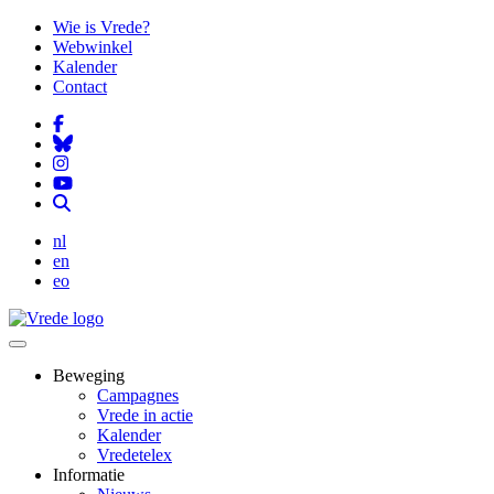
Overslaan
Wie is Vrede?
en
Webwinkel
naar
Kalender
de
Contact
inhoud
gaan
nl
en
eo
Beweging
Campagnes
Vrede in actie
Kalender
Vredetelex
Informatie