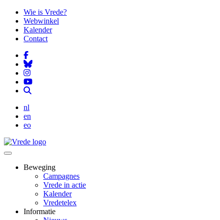
Overslaan
Wie is Vrede?
en
Webwinkel
naar
Kalender
de
Contact
inhoud
gaan
nl
en
eo
Beweging
Campagnes
Vrede in actie
Kalender
Vredetelex
Informatie