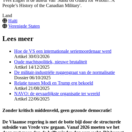
Yves Engler is de auteur van 'Stand on Guard for Whom?: A
People’s History of the Canadian Military'.
Land
Haïti
Verenigde Staten
Lees meer
Hoe de VS een internationale seriemoordenaar werd
Artikel
30/03/2026
Oude machtspolitiek, nieuwe brutaliteit
Artikel
14/12/2025
De militair-industriële ruggengraat van de normalisatie
Dossier
06/10/2025
Relatie tussen Modi en Trump erg bekoeld
Artikel
21/08/2025
NAVO: de gevaarlijkste organisatie ter wereld
Artikel
22/06/2025
Zonder kritisch middenveld, geen gezonde democratie!
De Vlaamse regering is met de botte bijl door de structurele
subsidie van Vrede vzw gegaan. Vanaf 2026 moeten we het