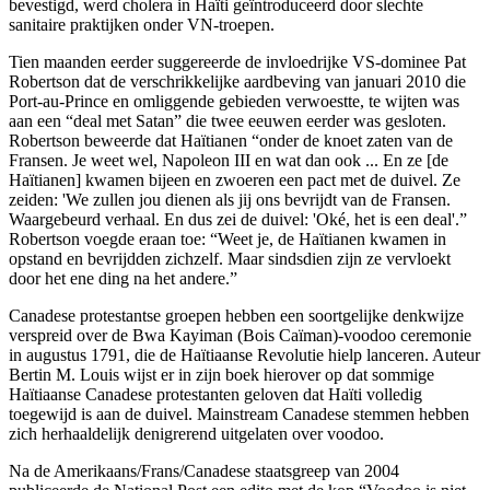
bevestigd, werd cholera in Haïti geïntroduceerd door slechte
sanitaire praktijken onder VN-troepen.
Tien maanden eerder suggereerde de invloedrijke VS-dominee Pat
Robertson dat de verschrikkelijke aardbeving van januari 2010 die
Port-au-Prince en omliggende gebieden verwoestte, te wijten was
aan een “deal met Satan” die twee eeuwen eerder was gesloten.
Robertson beweerde dat Haïtianen “onder de knoet zaten van de
Fransen. Je weet wel, Napoleon III en wat dan ook ... En ze [de
Haïtianen] kwamen bijeen en zwoeren een pact met de duivel. Ze
zeiden: 'We zullen jou dienen als jij ons bevrijdt van de Fransen.
Waargebeurd verhaal. En dus zei de duivel: 'Oké, het is een deal'.”
Robertson voegde eraan toe: “Weet je, de Haïtianen kwamen in
opstand en bevrijdden zichzelf. Maar sindsdien zijn ze vervloekt
door het ene ding na het andere.”
Canadese protestantse groepen hebben een soortgelijke denkwijze
verspreid over de Bwa Kayiman (Bois Caïman)-voodoo ceremonie
in augustus 1791, die de Haïtiaanse Revolutie hielp lanceren. Auteur
Bertin M. Louis wijst er in zijn boek hierover op dat sommige
Haïtiaanse Canadese protestanten geloven dat Haïti volledig
toegewijd is aan de duivel. Mainstream Canadese stemmen hebben
zich herhaaldelijk denigrerend uitgelaten over voodoo.
Na de Amerikaans/Frans/Canadese staatsgreep van 2004