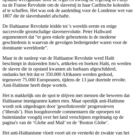
na de Franse Revolutie om de slavernij in haar Caribische koloniën
af te schaffen. Het was ook de aanleiding voor de Londense wet van
1807 die de slavenhandel afschafte.
De Haïtiaanse Revolutie leidde tot 's werelds eerste en enige
succesvolle grootschalige slavenrevolutie. Peter Hallward
argumenteert dat “er geen enkele gebeurtenis in de moderne
geschiedenis is waarvan de gevolgen bedreigender waren voor de
dominante wereldorde”.
Maar in de nasleep van de Haïtiaanse Revolutie werd Haïti
beschimpt in duizenden foto's, artikelen en boeken Haïti, en werden
de slaven die in opstand kwamen als barbaars afgeschilderd,
ondanks het feit dat er 350.000 Afrikanen werden gedood,
tegenover 75.000 Europeanen, tijdens de 13 jaar durende revolte.
Anti-Haïtisme heeft diepe wortels.
Het is makkelijk om de spot te drijven met mensen die beweren dat
Haïtiaanse immigranten katten eten. Maar openlijk anti-Haïtisme
wordt ook uitgedragen door 'gesofisticeerde' progressieven
(‘liberals’). Hun hoogdravende commentaren die oproepen tot
buitenlandse voogdij over het land verschijnen regelmatig op de
pagina's van de ‘Globe and Mail’ en de ‘Boston Globe’.
Het anti-Haïtianisme vloeit voort uit en versterkt de zwakte van het