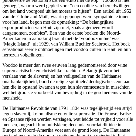
publiceerde de National Post een edito met de kop “Voodoo is niet
genoeg”, waarin werd gepleit voor “een coalitie van bereidwilligen
om het land voorgoed uit het moeras te hijsen". Een artikel uit 1952
van de 'Globe and Mail', waarin gepoogd werd sympathie te tonen
voor het land, begon met de opmerking: “De belangrijkste
exportproducten van Haïti zijn niet, zoals algemeen wordt
aangenomen, zombies”. Een van de eerste boeken die Noord-
Amerikanen in aanraking bracht met de ‘voodoozombie’ was
‘Magic Island’, uit 1929, van William Buehler Seabrook. Het boek
sensationaliseerde ontmoetingen met voodoo-culten in Haïti en hun
herrezen volgelingen.
Voodoo is meer dan twee eeuwen lang gedemoniseerd door witte
supremacistische en christelijke krachten. Belangrijk voor het
verslaan van de slavernij en het veiligstellen van de Haïtiaanse
onafhankelijkheid, bood de religie spirituele/ideologische steun aan
hen die in opstand kwamen tegen hun slavenmeesters in misschien
wel het grootste voorbeeld van bevrijding in de geschiedenis van de
mensheid.
De Haïtiaanse Revolutie van 1791-1804 was tegelijkertijd een strijd
tegen slavernij, kolonialisme en witte suprematie. De Franse, Britse
en Spaanse rijken werden verslagen, wat leidde tot vrijheid voor alle
mensen, ongeacht hun huidskleur, decennia voordat dit idee in
Europa of Noord-Amerika voet aan de grond kreeg. De Haïtiaanse
opstand weergalmde door de regio en dwong de regering in Parijs