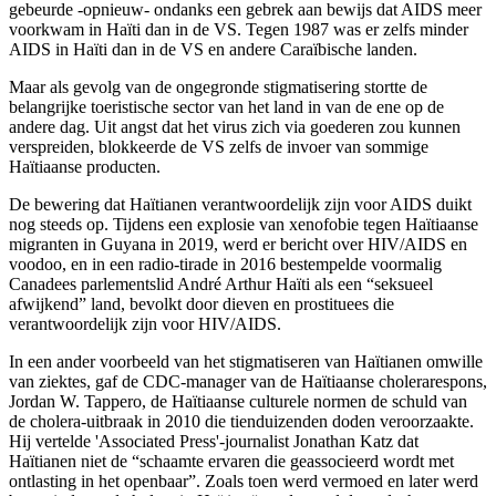
gebeurde -opnieuw- ondanks een gebrek aan bewijs dat AIDS meer
voorkwam in Haïti dan in de VS. Tegen 1987 was er zelfs minder
AIDS in Haïti dan in de VS en andere Caraïbische landen.
Maar als gevolg van de ongegronde stigmatisering stortte de
belangrijke toeristische sector van het land in van de ene op de
andere dag. Uit angst dat het virus zich via goederen zou kunnen
verspreiden, blokkeerde de VS zelfs de invoer van sommige
Haïtiaanse producten.
De bewering dat Haïtianen verantwoordelijk zijn voor AIDS duikt
nog steeds op. Tijdens een explosie van xenofobie tegen Haïtiaanse
migranten in Guyana in 2019, werd er bericht over HIV/AIDS en
voodoo, en in een radio-tirade in 2016 bestempelde voormalig
Canadees parlementslid André Arthur Haïti als een “seksueel
afwijkend” land, bevolkt door dieven en prostituees die
verantwoordelijk zijn voor HIV/AIDS.
In een ander voorbeeld van het stigmatiseren van Haïtianen omwille
van ziektes, gaf de CDC-manager van de Haïtiaanse cholerarespons,
Jordan W. Tappero, de Haïtiaanse culturele normen de schuld van
de cholera-uitbraak in 2010 die tienduizenden doden veroorzaakte.
Hij vertelde 'Associated Press'-journalist Jonathan Katz dat
Haïtianen niet de “schaamte ervaren die geassocieerd wordt met
ontlasting in het openbaar”. Zoals toen werd vermoed en later werd