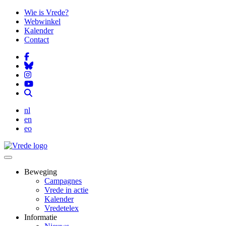
Overslaan
Wie is Vrede?
en
Webwinkel
naar
Kalender
de
Contact
inhoud
gaan
nl
en
eo
Beweging
Campagnes
Vrede in actie
Kalender
Vredetelex
Informatie