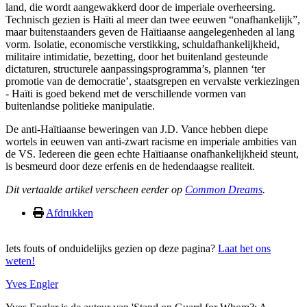
land, die wordt aangewakkerd door de imperiale overheersing.
Technisch gezien is Haïti al meer dan twee eeuwen “onafhankelijk”,
maar buitenstaanders geven de Haïtiaanse aangelegenheden al lang
vorm. Isolatie, economische verstikking, schuldafhankelijkheid,
militaire intimidatie, bezetting, door het buitenland gesteunde
dictaturen, structurele aanpassingsprogramma’s, plannen ‘ter
promotie van de democratie’, staatsgrepen en vervalste verkiezingen
- Haïti is goed bekend met de verschillende vormen van
buitenlandse politieke manipulatie.
De anti-Haïtiaanse beweringen van J.D. Vance hebben diepe
wortels in eeuwen van anti-zwart racisme en imperiale ambities van
de VS. Iedereen die geen echte Haïtiaanse onafhankelijkheid steunt,
is besmeurd door deze erfenis en de hedendaagse realiteit.
Dit vertaalde artikel verscheen eerder op
Common Dreams
.
Afdrukken
Iets fouts of onduidelijks gezien op deze pagina?
Laat het ons
weten!
Yves Engler