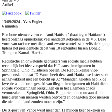
van de VS
Artikel
13/09/2024
- Yves Engler
6 minuten
Een botte nieuwe vorm van 'anti-Haïtisme' (haat tegen Haïtianen)
heeft onlangs opmerkelijk veel aandacht gekregen in de VS. Deze
vorm van racisme met diepe anti-zwarte wortels stak zelfs de kop op
tijdens het presidentiële debat van 10 september tussen Donald
Trump en Kamala Harris.
Racistische en onwetende gebruikers van sociale media hebben
recentelijk het idee verspreid dat Haïtiaanse immigranten in
Springfield, Ohio, huisdieren opeten. De Republikeinse vice-
presidentskandidaat JD Vance heeft deze anti-Haïtiaanse laster sterk
aangewakkerd met een bericht op X: “Maanden geleden heb ik de
kwestie aan de orde gesteld van illegale immigranten uit Haïti die de
sociale voorzieningen leegzuigen en in het algemeen chaos
veroorzaken in Springfield, Ohio. Rapporten tonen nu aan dat de
huisdieren van mensen werden ontvoerd en opgegeten door mensen
die niet in dit land zouden moeten zijn.”
De X-post van Vance werd meer dan 11 miljoen keer bekeken en