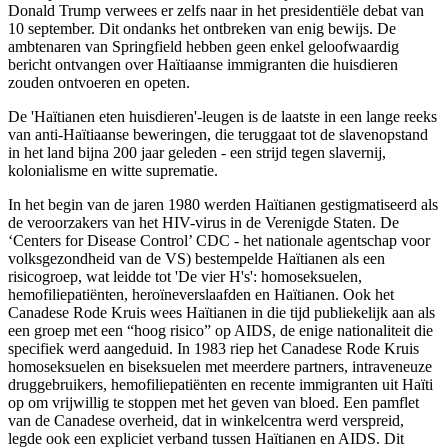
Donald Trump verwees er zelfs naar in het presidentiële debat van
10 september. Dit ondanks het ontbreken van enig bewijs. De
ambtenaren van Springfield hebben geen enkel geloofwaardig
bericht ontvangen over Haïtiaanse immigranten die huisdieren
zouden ontvoeren en opeten.
De 'Haïtianen eten huisdieren'-leugen is de laatste in een lange reeks
van anti-Haïtiaanse beweringen, die teruggaat tot de slavenopstand
in het land bijna 200 jaar geleden - een strijd tegen slavernij,
kolonialisme en witte suprematie.
In het begin van de jaren 1980 werden Haïtianen gestigmatiseerd als
de veroorzakers van het HIV-virus in de Verenigde Staten. De
‘Centers for Disease Control’ CDC - het nationale agentschap voor
volksgezondheid van de VS) bestempelde Haïtianen als een
risicogroep, wat leidde tot 'De vier H's': homoseksuelen,
hemofiliepatiënten, heroïneverslaafden en Haïtianen. Ook het
Canadese Rode Kruis wees Haïtianen in die tijd publiekelijk aan als
een groep met een “hoog risico” op AIDS, de enige nationaliteit die
specifiek werd aangeduid. In 1983 riep het Canadese Rode Kruis
homoseksuelen en biseksuelen met meerdere partners, intraveneuze
druggebruikers, hemofiliepatiënten en recente immigranten uit Haïti
op om vrijwillig te stoppen met het geven van bloed. Een pamflet
van de Canadese overheid, dat in winkelcentra werd verspreid,
legde ook een expliciet verband tussen Haïtianen en AIDS. Dit