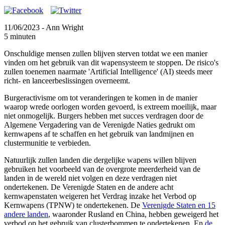
11/06/2023
- Ann Wright
5 minuten
Onschuldige mensen zullen blijven sterven totdat we een manier
vinden om het gebruik van dit wapensysteem te stoppen. De risico's
zullen toenemen naarmate 'Artificial Intelligence' (AI) steeds meer
richt- en lanceerbeslissingen overneemt.
Burgeractivisme om tot veranderingen te komen in de manier
waarop wrede oorlogen worden gevoerd, is extreem moeilijk, maar
niet onmogelijk. Burgers hebben met succes verdragen door de
Algemene Vergadering van de Verenigde Naties gedrukt om
kernwapens af te schaffen en het gebruik van landmijnen en
clustermunitie te verbieden.
Natuurlijk zullen landen die dergelijke wapens willen blijven
gebruiken het voorbeeld van de overgrote meerderheid van de
landen in de wereld niet volgen en deze verdragen niet
ondertekenen. De Verenigde Staten en de andere acht
kernwapenstaten weigeren het Verdrag inzake het Verbod op
Kernwapens (TPNW) te ondertekenen. De
Verenigde Staten en 15
andere landen
, waaronder Rusland en China, hebben geweigerd het
verbod op het gebruik van clusterbommen te ondertekenen. En
de