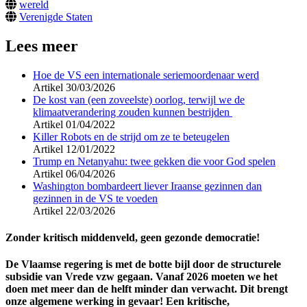
wereld
Verenigde Staten
Lees meer
Hoe de VS een internationale seriemoordenaar werd
Artikel
30/03/2026
De kost van (een zoveelste) oorlog, terwijl we de
klimaatverandering zouden kunnen bestrijden
Artikel
01/04/2022
Killer Robots en de strijd om ze te beteugelen
Artikel
12/01/2022
Trump en Netanyahu: twee gekken die voor God spelen
Artikel
06/04/2026
Washington bombardeert liever Iraanse gezinnen dan
gezinnen in de VS te voeden
Artikel
22/03/2026
Zonder kritisch middenveld, geen gezonde democratie!
De Vlaamse regering is met de botte bijl door de structurele
subsidie van Vrede vzw gegaan. Vanaf 2026 moeten we het
doen met meer dan de helft minder dan verwacht. Dit brengt
onze algemene werking in gevaar! Een kritische,