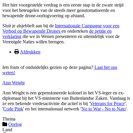
Het hier voorgestelde verdrag is een eerste stap in de zware strijd
voor het beteugelen van de steeds meer geautomatiseerde en
bewapende drone-oorlogvoering op afstand.
Sluit je alsjeblieft aan bij de
Internationale Campagne voor een
Verbod op Bewapende Drones
en onderteken
de petitie en
verklaring
die we in Wenen presenteren en uiteindelijk voor de
Verenigde Naties willen brengen.
Afdrukken
Iets fouts of onduidelijks gezien op deze pagina?
Laat het ons
weten!
Ann Wright
Ann Wright is een gepensioneerde kolonel in het VS-leger en ex-
diplomaat bij het VS-ministerie van Buitenlandse Zaken. Vandaag is
ze een bekende vredesactiviste die actief is bij '
Veterans for Peace
',
'
Code Pink
' en het internationaal netwerk '
No to War - No to Nato
'.
Thema
Oorlog
Land