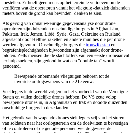
toestellen. Er hoeft geen mens op het terrein te vertoeven om te
verifiëren wat de operatoren vanuit het vliegtuig -dat zich duizenden
meters boven de grond kan bevinden- denken te zien.
Als gevolg van onnauwkeurige gegevensanalyse door drone-
operatoren zijn duizenden onschuldige burgers in Afghanistan,
Pakistan, Irak, Jemen, Libië, Syrië, Gaza, Oekraïne en Rusland
afgeslacht door Hellfire-raketten en andere munities die per drone
werden afgevuurd. Onschuldige burgers die
trouwfeesten
en
begrafenisplechtigheden bijwoonden zijn afgemaakt door drone-
piloten. Zelfs mensen die de slachtoffers van een eerste droneaanval
ter hulp snelden, zijn gedood in wat een "double tap" wordt
genoemd.
Bewapende onbemande vliegtuigen behoren tot de
favoriete oorlogswapens van de 21e eeuw.
Veel legers in de wereld volgen nu het voorbeeld van de Verenigde
Staten en willen dodelijke drones hebben. De VS zette volop
bewapende drones in, in Afghanistan en Irak en doodde duizenden
onschuldige burgers in deze landen.
Het gebruik van bewapende drones stelt legers vrij van het sturen
van soldaten naar het oorlogsterrein om de doelwitten te bevestigen
of te controleren of de gedode personen wel de geviseerde