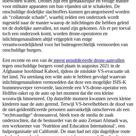
doelwitten waren. Drones zijn een gemakkelijke en veilige manier
voor militaire apparaten om hun vijanden uit te schakelen. De
onschuldige dodelijke slachtoffers kunnen gecategoriseerd worden
als “collaterale schade”, waarbij zelden een onderzoek wordt
ingesteld naar de manier waarop de inlichtingen die hebben geleid
tot de dodelijke aanvallen, tot stand zijn gekomen. Als er per toeval
toch een onderzoek komt, worden drone-operatoren en
inlichtingenanalisten altijd vrijgepleit van enige
verantwoordelijkheid voor het buitengerechtelijk vermoorden van
onschuldige burgers.
Een recente en een van de
meest gepubliceerde drone-aanvallen
tegen onschuldige burgers vond plaats in augustus 2021 in de
Afghaanse hoofdstad Kaboel, tijdens de mislukte VS-evacuatie uit
het land. Na urenlang een witte auto te hebben gevolgd waarvan
inlichtingenanalisten vermoedden dat deze een mogelijke ISIS-K
bommenwerper vervoerde, lanceerde een VS-drone-operator een
Hellfire-raket op de auto op het moment dat die een kleine
woonwijk binnenreed. Op datzelfde moment kwamen zeven kleine
kinderen naar de auto gerend. Terwijl VS-bevelhebbers de dood van
de niet-geïdentificeerde personen aanvankelijk omschreven als een
"rechtvaardige" droneaanval, bleek toen de media de zaak
onderzochten, dat de bestuurder van de auto Zemari Ahmadi was,
een werknemer van ‘Nutrition and Education International’, een
hulporganisatie uit Californië. De man had net zijn dagelijkse route