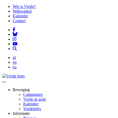
Overslaan
Wie is Vrede?
en
Webwinkel
naar
Kalender
de
Contact
inhoud
gaan
nl
en
eo
Beweging
Campagnes
Vrede in actie
Kalender
Vredetelex
Informatie