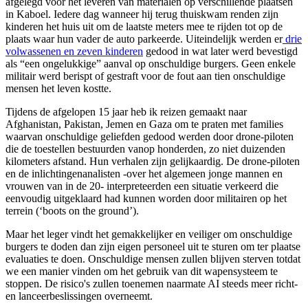
afgelegd voor het leveren van materialen op verschillende plaatsen
in Kaboel. Iedere dag wanneer hij terug thuiskwam renden zijn
kinderen het huis uit om de laatste meters mee te rijden tot op de
plaats waar hun vader de auto parkeerde. Uiteindelijk werden er
drie
volwassenen en zeven kinderen
gedood in wat later werd bevestigd
als “een ongelukkige” aanval op onschuldige burgers. Geen enkele
militair werd berispt of gestraft voor de fout aan tien onschuldige
mensen het leven kostte.
Tijdens de afgelopen 15 jaar heb ik reizen gemaakt naar
Afghanistan, Pakistan, Jemen en Gaza om te praten met families
waarvan onschuldige geliefden gedood werden door drone-piloten
die de toestellen bestuurden vanop honderden, zo niet duizenden
kilometers afstand. Hun verhalen zijn gelijkaardig. De drone-piloten
en de inlichtingenanalisten -over het algemeen jonge mannen en
vrouwen van in de 20- interpreteerden een situatie verkeerd die
eenvoudig uitgeklaard had kunnen worden door militairen op het
terrein (‘boots on the ground’).
Maar het leger vindt het gemakkelijker en veiliger om onschuldige
burgers te doden dan zijn eigen personeel uit te sturen om ter plaatse
evaluaties te doen. Onschuldige mensen zullen blijven sterven totdat
we een manier vinden om het gebruik van dit wapensysteem te
stoppen. De risico's zullen toenemen naarmate AI steeds meer richt-
en lanceerbeslissingen overneemt.