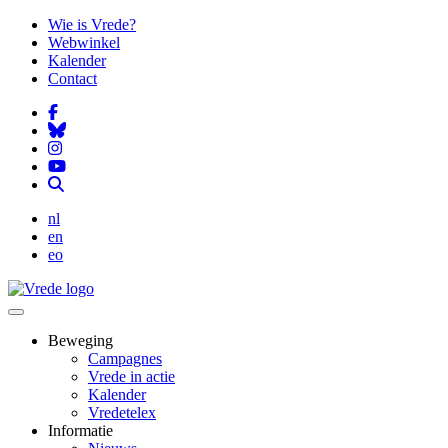
Overslaan
Wie is Vrede?
en
Webwinkel
naar
Kalender
de
Contact
inhoud
gaan
nl
en
eo
Beweging
Campagnes
Vrede in actie
Kalender
Vredetelex
Informatie