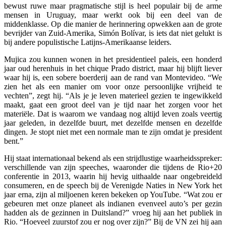
bewust ruwe maar pragmatische stijl is heel populair bij de arme
mensen in Uruguay, maar werkt ook bij een deel van de
middenklasse. Op die manier de herinnering opwekken aan de grote
bevrijder van Zuid-Amerika, Simón Bolívar, is iets dat niet gelukt is
bij andere populistische Latijns-Amerikaanse leiders.
Mujica zou kunnen wonen in het presidentieel paleis, een honderd
jaar oud herenhuis in het chique Prado district, maar hij blijft liever
waar hij is, een sobere boerderij aan de rand van Montevideo. “We
zien het als een manier om voor onze persoonlijke vrijheid te
vechten”, zegt hij. “Als je je leven materieel gezien te ingewikkeld
maakt, gaat een groot deel van je tijd naar het zorgen voor het
materiële. Dat is waarom we vandaag nog altijd leven zoals veertig
jaar geleden, in dezelfde buurt, met dezelfde mensen en dezelfde
dingen. Je stopt niet met een normale man te zijn omdat je president
bent.”
Hij staat internationaal bekend als een strijdlustige waarheidsspreker:
verschillende van zijn speeches, waaronder die tijdens de Rio+20
conferentie in 2013, waarin hij hevig uithaalde naar ongebreideld
consumeren, en de speech bij de Verenigde Naties in New York het
jaar erna, zijn al miljoenen keren bekeken op YouTube. “Wat zou er
gebeuren met onze planeet als indianen evenveel auto’s per gezin
hadden als de gezinnen in Duitsland?” vroeg hij aan het publiek in
Rio. “Hoeveel zuurstof zou er nog over zijn?” Bij de VN zei hij aan