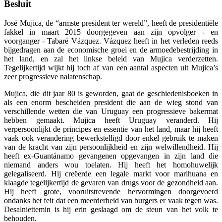
Besluit
José Mujica, de “armste president ter wereld”, heeft de presidentiële
fakkel in maart 2015 doorgegeven aan zijn opvolger - en
voorganger - Tabaré Vázquez. Vázquez heeft in het verleden reeds
bijgedragen aan de economische groei en de armoedebestrijding in
het land, en zal het linkse beleid van Mujica verderzetten.
Tegelijkertijd wijkt hij toch af van een aantal aspecten uit Mujica’s
zeer progressieve nalatenschap.
Mujica, die dit jaar 80 is geworden, gaat de geschiedenisboeken in
als een enorm bescheiden president die aan de wieg stond van
verschillende wetten die van Uruguay een progressieve bakermat
hebben gemaakt.
Mujica heeft Uruguay veranderd. Hij
verpersoonlijkt de principes en essentie van het land, maar hij heeft
vaak ook verandering bewerkstelligd door enkel gebruik te maken
van de kracht van zijn persoonlijkheid en zijn welwillendheid. Hij
heeft ex-Guantánamo gevangenen opgevangen in zijn land die
niemand anders wou toelaten. Hij heeft het homohuwelijk
gelegaliseerd. Hij creëerde een legale markt voor marihuana en
klaagde tegelijkertijd de gevaren van drugs voor de gezondheid aan.
Hij heeft grote, vooruitstrevende hervormingen doorgevoerd
ondanks het feit dat een meerderheid van burgers er vaak tegen was.
Desalniettemin is hij erin geslaagd om de steun van het volk te
behouden.