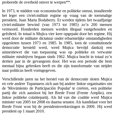
probeerde de overheid omver te werpen**.
In 1973, te midden van economische en politieke onrust, installeerde
het leger een civiel-militair regime op vraag van de toenmalige
president, Juan Maria Bodaberry. Er werden tijdens het twaalfjarige
civiel-militaire bewind (van 1973 tot 1985) zo’n 200 mensen
vermoord. Honderden mensen werden illegaal vastgehouden en
gefolterd. In totaal is Mujica vier keer opgepakt door het regime. Hij
werd door de militaire dictatuur onder erbarmelijke omstandigheden
opgesloten tussen 1973 en 1985. In 1985, toen de constitutionele
democratie hersteld werd, werd Mujica bevrijd dankzij een
amnestiewet die van toepassing was op politieke en verwante
militaire misdrijven begaan sinds 1962. Mujica bracht in totaal zo’n
dertien jaar in de gevangenis door. Het was een periode die hem
mentaal bijna gebroken heeft en die zijn transformatie van strijder
naar politicus heeft vormgegeven.
Verschillende jaren na het herstel van de democratie sloten Mujica
en vele andere Tupamaros zich aan bij andere linkse organisaties om
de '
Movimiento de Participación Popular'
te creëren, een politieke
partij die zich aansloot bij het Brede Front (Frente Amplio), een
linkse politieke colaitiepartij. Als lid van die coalitie werd Mujica
minister van 2005 tot 2008 en daarna senator. Als kandidaat voor het
Brede Front won hij de presidentsverkiezingen in 2009. Hij werd
president op 1 maart 2010.