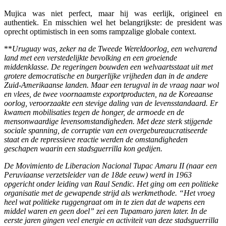
Mujica was niet perfect, maar hij was eerlijk, origineel en
authentiek. En misschien wel het belangrijkste: de president was
oprecht optimistisch in een soms rampzalige globale context.
**
Uruguay was, zeker na de Tweede Wereldoorlog, een welvarend
land met een verstedelijkte bevolking en een groeiende
middenklasse. De regeringen bouwden een welvaartsstaat uit met
grotere democratische en burgerlijke vrijheden dan in de andere
Zuid-Amerikaanse landen. Maar een terugval in de vraag naar wol
en vlees, de twee voornaamste exportproducten, na de Koreaanse
oorlog, veroorzaakte een stevige daling van de levensstandaard. Er
kwamen mobilisaties tegen de honger, de armoede en de
mensonwaardige levensomstandigheden. Met deze sterk stijgende
sociale spanning, de corruptie van een overgebureaucratiseerde
staat en de repressieve reactie werden de omstandigheden
geschapen waarin een stadsguerrilla kon gedijen.
De Movimiento de Liberacion Nacional Tupac Amaru II (naar een
Peruviaanse verzetsleider van de 18de eeuw) werd in 1963
opgericht onder leiding van Raul Sendic. Het ging om een politieke
organisatie met de gewapende strijd als werkmethode. “Het vroeg
heel wat politieke ruggengraat om in te zien dat de wapens een
middel waren en geen doel” zei een Tupamaro jaren later. In de
eerste jaren gingen veel energie en activiteit van deze stadsguerrilla