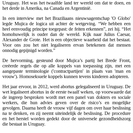
Uruguay. Het was het twaalfde land ter wereld om dat te doen, en
het derde in Amerika, na Canada en Argentinië.
In een interview met het Braziliaans nieuwsagentschap 'O Globo'
legde Mujica de logica uit achter de wetgeving. “We hebben een
heel eenvoudig principe toegepast: de feiten erkennen”, zei hij. “Het
homohuwelijk is ouder dan de wereld. Kijk naar Julius Caesar,
Alexander de Grote. Het is een objectieve waarheid dat het bestaat.
Voor ons zou het niet legaliseren ervan betekenen dat mensen
onnodig gepijnigd worden.”
De hervorming, gesteund door Mujica’s partij het Brede Front,
creëerde regels die op alle koppels van toepassing zijn, met een
aangepaste terminologie ('contractpartijen' in plaats van 'man en
vrouw'). Homoseksuele koppels kunnen tevens kinderen adopteren.
Het jaar ervoor, in 2012, werd abortus gelegaliseerd in Uruguay. De
wet legaliseert abortus in de eerste twaalf weken, op voorwaarde dat
de ingreep besproken wordt met een panel van dokters en sociale
werkers, die hun advies geven over de risico’s en mogelijke
gevolgen. Daarna heeft de vrouw vijf dagen om over haar beslissing
na te denken, en zij neemt uiteindelijk de beslissing. De procedure
en het herstel worden gedekt door de universele gezondheidszorg
die bestaat in Uruguay.