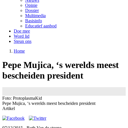
Nieuws
Opinie
Dossier
Multimedia
Basisinfo
Educatief aanbod
Doe mee
Word lid
Steun ons
Home
Pepe Mujica, ‘s werelds meest
bescheiden president
Image
Foto: ProtoplasmaKid
Pepe Mujica, ‘s werelds meest bescheiden president
Artikel
07/12/2015
- Ruth Van de steene