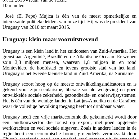
10 minuten
José (El Pepe) Mujica is één van de meest opmerkelijke en
interessante politieke leiders van onze tijd. Hij was de president van
Uruguay van 2010 tot maart 2015.
Uruguay: klein maar vooruitstrevend
Uruguay is een klein land in het zuidoosten van Zuid-Amerika. Het
grenst aan Argentinië, Brazilië en de Atlantische Oceaan. Er wonen
zo’n 3,3 miljoen mensen, waarvan 1,8 miljoen in en rond
Montevideo, de hoofdstad en tevens grootste stad van het land.
Uruguay is het tweede kleinste land in Zuid-Amerika, na Suriname.
Uruguay scoort hoog op de meeste ontwikkelingsindicatoren en is
gekend voor zijn secularisme, liberale sociale wetgeving en goed
ontwikkelde sociale zekerheid, gezondheids- en onderwijssystemen.
Het is één van de weinige landen in Latijns-Amerika en de Caraïben
waar de volledige bevolking toegang heeft tot drinkbaar water.
Uruguay heeft een vrije markteconomie die gekenmerkt wordt door
een landbouwsector die focust op export, met goed opgeleide
werkkrachten en veel sociale uitgaven.
Zoals in andere landen in de
regio heeft een economische
boom
, grotendeels veroorzaakt door