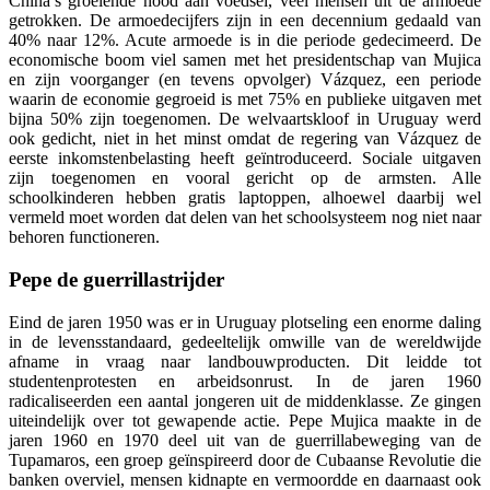
China’s groeiende nood aan voedsel, veel mensen uit de armoede
getrokken. De armoedecijfers zijn in een decennium gedaald van
40% naar 12%. Acute armoede is in die periode gedecimeerd. De
economische
boom
viel samen met het presidentschap van Mujica
en zijn voorganger (en tevens opvolger) Vázquez, een periode
waarin de economie gegroeid is met 75% en publieke uitgaven met
bijna 50% zijn toegenomen. De welvaartskloof in Uruguay werd
ook gedicht, niet in het minst omdat de regering van Vázquez de
eerste inkomstenbelasting heeft geïntroduceerd. Sociale uitgaven
zijn toegenomen en vooral gericht op de armsten. Alle
schoolkinderen hebben gratis laptoppen, alhoewel daarbij wel
vermeld moet worden dat delen van het schoolsysteem nog niet naar
behoren functioneren.
Pepe de guerrillastrijder
Eind de jaren 1950 was er in Uruguay plotseling een enorme daling
in de levensstandaard, gedeeltelijk omwille van de wereldwijde
afname in vraag naar landbouwproducten. Dit leidde tot
studentenprotesten en arbeidsonrust. In de jaren 1960
radicaliseerden een aantal jongeren uit de middenklasse. Ze gingen
uiteindelijk over tot gewapende actie. Pepe Mujica maakte in de
jaren 1960 en 1970 deel uit van de guerrillabeweging van de
Tupamaros, een groep geïnspireerd door de Cubaanse Revolutie die
banken overviel, mensen kidnapte en vermoordde en daarnaast ook