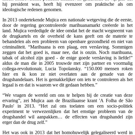
hij president was, heeft hij evenzeer om praktische als om
ideologische redenen genomen.
In 2013 ondertekende Mujica een nationale wetgeving die de eerste,
door de regering gecontroleerde marihuanamarkt creëerde in het
land. Mujica verdedigde de idee omdat het de macht wegneemt van
de drugkartels en de overheid de kans geeft om de materie te
behandelen als een probleem van openbare gezondheid en niet van
criminaliteit. “Marihuana is een plaag, een verslaving. Sommigen
zeggen dat het goed is, maar nee, dat is onzin. Noch marihuana,
tabak of alcohol zijn goed - de enige goede verslaving is liefde!”
aldus de man die in 2005 trouwde met zijn partner en voormalig
collega-revolutionair, Lucia Topolansky. “150.000 mensen roken
hier en ik kon ze niet overlaten aan de genade van de
drugshandelaars. Het is gemakkelijker om iets te controleren als het
legaal is en dat is waarom we dit gedaan hebben.”
“
We vragen de wereld om ons te helpen bij de creatie van deze
ervaring”, zei Mujica aan de Braziliaanse krant 'A Folha de São
Paulo' in 2013. “Het zal ons toelaten om een socio-politiek
experiment te verwezenlijken dat het ernstige probleem van de
drugshandel wil aanpakken… de effecten van drugshandel zijn
erger dan de drug zelf.”
Het was ook in 2013 dat het homohuwelijk gelegaliseerd werd in