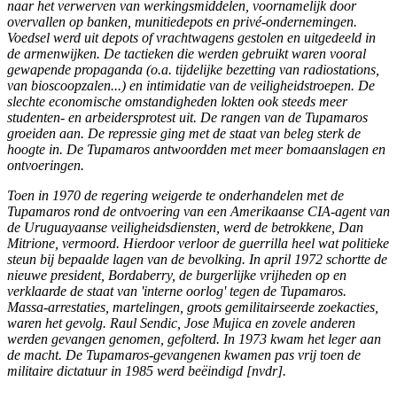
naar het verwerven van werkingsmiddelen, voornamelijk door
overvallen op banken, munitiedepots en privé-ondernemingen.
Voedsel werd uit depots of vrachtwagens gestolen en uitgedeeld in
de armenwijken. De tactieken die werden gebruikt waren vooral
gewapende propaganda (o.a. tijdelijke bezetting van radiostations,
van bioscoopzalen...) en intimidatie van de veiligheidstroepen. De
slechte economische omstandigheden lokten ook steeds meer
studenten- en arbeidersprotest uit. De rangen van de Tupamaros
groeiden aan. De repressie ging met de staat van beleg sterk de
hoogte in. De Tupamaros antwoordden met meer bomaanslagen en
ontvoeringen.
Toen in 1970 de regering weigerde te onderhandelen met de
Tupamaros rond de ontvoering van een Amerikaanse CIA-agent van
de Uruguayaanse veiligheidsdiensten, werd de betrokkene, Dan
Mitrione, vermoord. Hierdoor verloor de guerrilla heel wat politieke
steun bij bepaalde lagen van de bevolking. In april 1972 schortte de
nieuwe president, Bordaberry, de burgerlijke vrijheden op en
verklaarde de staat van 'interne oorlog' tegen de Tupamaros.
Massa-arrestaties, martelingen, groots gemilitairseerde zoekacties,
waren het gevolg. Raul Sendic, Jose Mujica en zovele anderen
werden gevangen genomen, gefolterd. In 1973 kwam het leger aan
de macht. De Tupamaros-gevangenen kwamen pas vrij toen de
militaire dictatuur in 1985 werd beëindigd [nvdr].