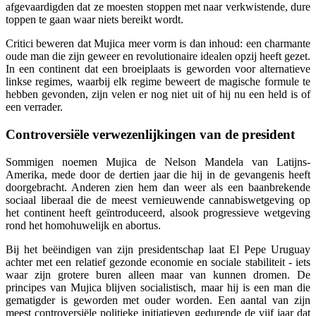
afgevaardigden dat ze moesten stoppen met naar verkwistende, dure
toppen te gaan waar niets bereikt wordt.
Critici beweren dat Mujica meer vorm is dan inhoud: een charmante
oude man die zijn geweer en revolutionaire idealen opzij heeft gezet.
In een continent dat een broeiplaats is geworden voor alternatieve
linkse regimes, waarbij elk regime beweert de magische formule te
hebben gevonden, zijn velen er nog niet uit of hij nu een held is of
een verrader.
Controversiële verwezenlijkingen van de president
Sommigen noemen Mujica de Nelson Mandela van Latijns-
Amerika, mede door de dertien jaar die hij in de gevangenis heeft
doorgebracht. Anderen zien hem dan weer als een baanbrekende
sociaal liberaal die de meest vernieuwende cannabiswetgeving op
het continent heeft geïntroduceerd, alsook progressieve wetgeving
rond het homohuwelijk en abortus.
Bij het beëindigen van zijn presidentschap laat El Pepe Uruguay
achter met een relatief gezonde economie en sociale stabiliteit - iets
waar zijn grotere buren alleen maar van kunnen dromen. De
principes van Mujica blijven socialistisch, maar hij is een man die
gematigder is geworden met ouder worden. Een aantal van zijn
meest controversiële politieke initiatieven gedurende de vijf jaar dat