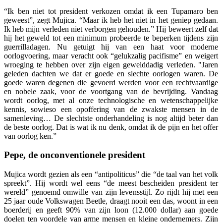
“
Ik ben niet tot president verkozen omdat ik een Tupamaro ben
geweest”, zegt Mujica. “Maar ik heb het niet in het geniep gedaan.
Ik heb mijn verleden niet verborgen gehouden.” Hij beweert zelf dat
hij het geweld tot een minimum probeerde te beperken tijdens zijn
guerrilladagen. Nu getuigt hij van een haat voor moderne
oorlogvoering, maar veracht ook “gelukzalig pacifisme” en weigert
wroeging te hebben over zijn eigen gewelddadig verleden. "Jaren
geleden dachten we dat er goede en slechte oorlogen waren. De
goede waren degenen die gevoerd werden voor een rechtvaardige
en nobele zaak, voor de voortgang van de bevrijding. Vandaag
wordt oorlog, met al onze technologische en wetenschappelijke
kennis, sowieso een opoffering van de zwakste mensen in de
samenleving… De slechtste onderhandeling is nog altijd beter dan
de beste oorlog. Dat is wat ik nu denk, omdat ik de pijn en het offer
van oorlog ken.”
Pepe, de onconventionele president
Mujica wordt gezien als een “antipoliticus” die “de taal van het volk
spreekt”. Hij wordt wel eens “de meest bescheiden president ter
wereld” genoemd omwille van zijn levensstijl. Zo rijdt hij met een
25 jaar oude Volkswagen Beetle, draagt nooit een das, woont in een
boerderij en geeft 90% van zijn loon (12.000 dollar) aan goede
doelen ten voordele van arme mensen en kleine ondernemers. Zijn