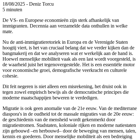
18/08/2025
- Deniz Torcu
5 minuten
De VS- en Europese economieën zijn sterk afhankelijk van
immigranten. Decennia aan verzamelde data onthullen in welke
mate.
Nu de anti-immigratieretoriek in Europa en de Verenigde Staten
hoogtij viert, is het van cruciaal belang dat we verder kijken dan de
bangmakerij en dat we analyseren wat er werkelijk aan de hand is.
Hoewel menselijke mobiliteit vaak als een last wordt voorgesteld, is
de waarheid juist het tegenovergestelde. Het is een essentiële motor
voor economische groei, demografische veerkracht en culturele
cohesie.
Dit feit negeren is niet alleen een misrekening, het druist ook in
tegen zowel empirisch bewijs als de democratische principes die
moderne maatschappijen beweren te verdedigen.
Migratie is ook geen anomalie van de 21e eeuw. Van de mediterrane
diaspora's in de oudheid tot de massale migraties van de 20e eeuw:
de geschiedenis van de mensheid wordt gekenmerkt door
migratiestromen. Stadstaten, koloniale rijken en moderne natiestaten
zijn gebouwd –en herbouwd– door de beweging van mensen, talen,
kennis en goederen. Door menselijke mobiliteit als een bedreiging