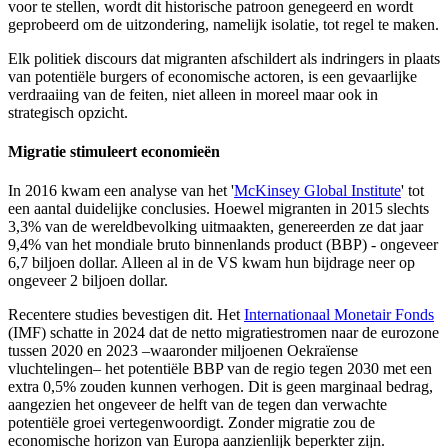
voor te stellen, wordt dit historische patroon genegeerd en wordt
geprobeerd om de uitzondering, namelijk isolatie, tot regel te maken.
Elk politiek discours dat migranten afschildert als indringers in plaats
van potentiële burgers of economische actoren, is een gevaarlijke
verdraaiing van de feiten, niet alleen in moreel maar ook in
strategisch opzicht.
Migratie stimuleert economieën
In 2016 kwam een analyse van het '
McKinsey Global Institute
' tot
een aantal duidelijke conclusies. Hoewel migranten in 2015 slechts
3,3% van de wereldbevolking uitmaakten, genereerden ze dat jaar
9,4% van het mondiale bruto binnenlands product (BBP) - ongeveer
6,7 biljoen dollar. Alleen al in de VS kwam hun bijdrage neer op
ongeveer 2 biljoen dollar.
Recentere studies bevestigen dit. Het
Internationaal Monetair Fonds
(IMF) schatte in 2024 dat de netto migratiestromen naar de eurozone
tussen 2020 en 2023 –waaronder miljoenen Oekraïense
vluchtelingen– het potentiële BBP van de regio tegen 2030 met een
extra 0,5% zouden kunnen verhogen. Dit is geen marginaal bedrag,
aangezien het ongeveer de helft van de tegen dan verwachte
potentiële groei vertegenwoordigt. Zonder migratie zou de
economische horizon van Europa aanzienlijk beperkter zijn.