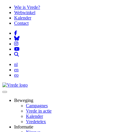
Overslaan
Wie is Vrede?
en
Webwinkel
naar
Kalender
de
Contact
inhoud
gaan
nl
en
eo
Beweging
Campagnes
Vrede in actie
Kalender
Vredetelex
Informatie