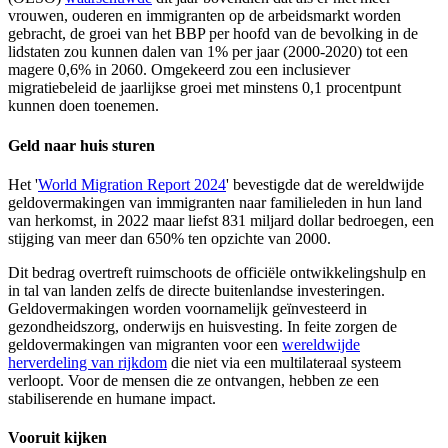
vrouwen, ouderen en immigranten op de arbeidsmarkt worden
gebracht, de groei van het BBP per hoofd van de bevolking in de
lidstaten zou kunnen dalen van 1% per jaar (2000-2020) tot een
magere 0,6% in 2060. Omgekeerd zou een inclusiever
migratiebeleid de jaarlijkse groei met minstens 0,1 procentpunt
kunnen doen toenemen.
Geld naar huis sturen
Het '
World Migration Report 2024
' bevestigde dat de wereldwijde
geldovermakingen van immigranten naar familieleden in hun land
van herkomst, in 2022 maar liefst 831 miljard dollar bedroegen, een
stijging van meer dan 650% ten opzichte van 2000.
Dit bedrag overtreft ruimschoots de officiële ontwikkelingshulp en
in tal van landen zelfs de directe buitenlandse investeringen.
Geldovermakingen worden voornamelijk geïnvesteerd in
gezondheidszorg, onderwijs en huisvesting. In feite zorgen de
geldovermakingen van migranten voor een
wereldwijde
herverdeling van rijkdom
die niet via een multilateraal systeem
verloopt. Voor de mensen die ze ontvangen, hebben ze een
stabiliserende en humane impact.
Vooruit kijken