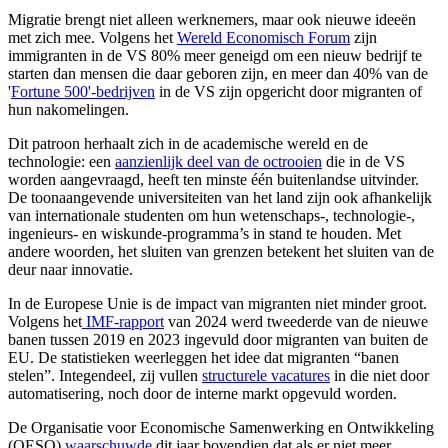
Migratie brengt niet alleen werknemers, maar ook nieuwe ideeën
met zich mee. Volgens het
Wereld Economisch Forum
zijn
immigranten in de VS 80% meer geneigd om een nieuw bedrijf te
starten dan mensen die daar geboren zijn, en meer dan 40% van de
'
Fortune 500'-bedrijven
in de VS zijn opgericht door migranten of
hun nakomelingen.
Dit patroon herhaalt zich in de academische wereld en de
technologie: een
aanzienlijk deel van de octrooien
die in de VS
worden aangevraagd, heeft ten minste één buitenlandse uitvinder.
De toonaangevende universiteiten van het land zijn ook afhankelijk
van internationale studenten om hun wetenschaps-, technologie-,
ingenieurs- en wiskunde-programma’s in stand te houden. Met
andere woorden, het sluiten van grenzen betekent het sluiten van de
deur naar innovatie.
In de Europese Unie is de impact van migranten niet minder groot.
Volgens het
IMF-rapport
van 2024 werd tweederde van de nieuwe
banen tussen 2019 en 2023 ingevuld door migranten van buiten de
EU. De statistieken weerleggen het idee dat migranten “banen
stelen”. Integendeel, zij vullen
structurele vacatures
in die niet door
automatisering, noch door de interne markt opgevuld worden.
De
Organisatie voor Economische Samenwerking en Ontwikkeling
(
OESO)
waarschuwde
dit jaar bovendien dat als er niet meer