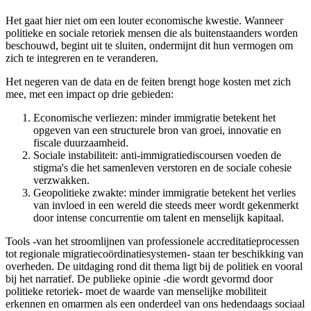
Het gaat hier niet om een louter economische kwestie. Wanneer
politieke en sociale retoriek mensen die als buitenstaanders worden
beschouwd, begint uit te sluiten, ondermijnt dit hun vermogen om
zich te integreren en te veranderen.
Het negeren van de data en de feiten brengt hoge kosten met zich
mee, met een impact op drie gebieden:
Economische verliezen: minder immigratie betekent het
opgeven van een structurele bron van groei, innovatie en
fiscale duurzaamheid.
Sociale instabiliteit: anti-immigratiediscoursen voeden de
stigma's die het samenleven verstoren en de sociale cohesie
verzwakken.
Geopolitieke zwakte: minder immigratie betekent het verlies
van invloed in een wereld die steeds meer wordt gekenmerkt
door intense concurrentie om talent en menselijk kapitaal.
Tools -van het stroomlijnen van professionele accreditatieprocessen
tot regionale migratiecoördinatiesystemen- staan ter beschikking van
overheden. De uitdaging rond dit thema ligt bij de politiek en vooral
bij het narratief. De publieke opinie -die wordt gevormd door
politieke retoriek- moet de waarde van menselijke mobiliteit
erkennen en omarmen als een onderdeel van ons hedendaags sociaal