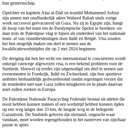
hun gemeenschap.
Oprichter en kapitein Alaa al-Dali en teamlid Mohammed Asfour
zijn samen met onafhankelijk atleet Waheed Rabah sinds vorige
week succesvol geëvacueerd uit Gaza. Nu zij in Egypte zijn, hangt
de hoop van het team om de Paralympische Spelen te bereiken -en
daar trots de Palestijnse vlag te hijsen als onderdeel van het nationale
team- af van visumbeslissingen door Italië en België. Visa zouden
het hen mogelijk maken om deel te nemen aan de
kwalificatiewedstrijden die op 2 mei 2024 beginnen.
De dreiging dat hen het recht om internationaal te concurreren wordt
ontzegd vanwege afgewezen visa, is een bekend probleem voor de
Sunbirds. Hoewel zij eerder zijn uitgenodigd om deel te nemen aan
evenementen in Frankrijk, Italië en Zwitserland, zijn hun sportieve
ambities herhaaldelijk gedwarsboomd omdat regeringen vrezen dat
de teamleden niet naar Gaza zullen terugkeren en in plaats daarvan
asiel zullen zoeken in Europa.
De Palestijnse Nationale Paracycling Federatie bestaat uit atleten die
nooit hebben kunnen trainen of een wedstrijd hebben kunnen rijden
op een weg langer dan 33 km, de langste weg in de belegerde
Gazastrook. De Sunbirds geloven dat niemand, ongeacht waar
vandaan, moet worden tegengehouden in het nastreven van zijn/haar
passie in sport.