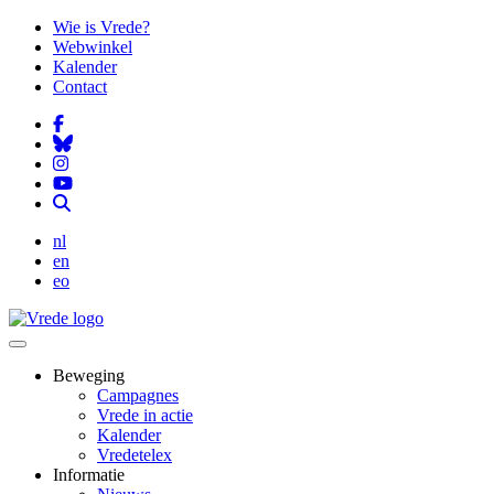
Overslaan
Wie is Vrede?
en
Webwinkel
naar
Kalender
de
Contact
inhoud
gaan
nl
en
eo
Beweging
Campagnes
Vrede in actie
Kalender
Vredetelex
Informatie