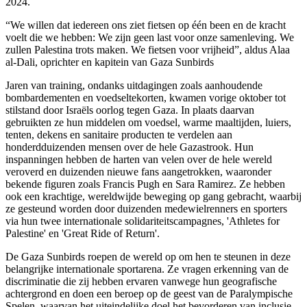
2024.
“We willen dat iedereen ons ziet fietsen op één been en de kracht
voelt die we hebben: We zijn geen last voor onze samenleving. We
zullen Palestina trots maken. We fietsen voor vrijheid”, aldus Alaa
al-Dali, oprichter en kapitein van Gaza Sunbirds
Jaren van training, ondanks uitdagingen zoals aanhoudende
bombardementen en voedseltekorten, kwamen vorige oktober tot
stilstand door Israëls oorlog tegen Gaza. In plaats daarvan
gebruikten ze hun middelen om voedsel, warme maaltijden, luiers,
tenten, dekens en sanitaire producten te verdelen aan
honderdduizenden mensen over de hele Gazastrook. Hun
inspanningen hebben de harten van velen over de hele wereld
veroverd en duizenden nieuwe fans aangetrokken, waaronder
bekende figuren zoals Francis Pugh en Sara Ramirez. Ze hebben
ook een krachtige, wereldwijde beweging op gang gebracht, waarbij
ze gesteund worden door duizenden medewielrenners en sporters
via hun twee internationale solidariteitscampagnes, 'Athletes for
Palestine' en 'Great Ride of Return'.
De Gaza Sunbirds roepen de wereld op om hen te steunen in deze
belangrijke internationale sportarena. Ze vragen erkenning van de
discriminatie die zij hebben ervaren vanwege hun geografische
achtergrond en doen een beroep op de geest van de Paralympische
Spelen, waarvan het uiteindelijke doel het bevorderen van inclusie