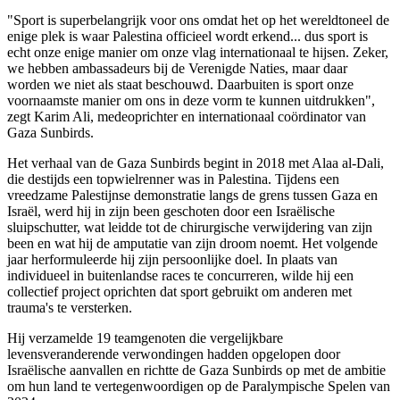
"Sport is superbelangrijk voor ons omdat het op het wereldtoneel de
enige plek is waar Palestina officieel wordt erkend... dus sport is
echt onze enige manier om onze vlag internationaal te hijsen. Zeker,
we hebben ambassadeurs bij de Verenigde Naties, maar daar
worden we niet als staat beschouwd. Daarbuiten is sport onze
voornaamste manier om ons in deze vorm te kunnen uitdrukken",
zegt Karim Ali, medeoprichter en internationaal coördinator van
Gaza Sunbirds.
Het verhaal van de Gaza Sunbirds begint in 2018 met Alaa al-Dali,
die destijds een topwielrenner was in Palestina. Tijdens een
vreedzame Palestijnse demonstratie langs de grens tussen Gaza en
Israël, werd hij in zijn been geschoten door een Israëlische
sluipschutter, wat leidde tot de chirurgische verwijdering van zijn
been en wat hij de amputatie van zijn droom noemt. Het volgende
jaar herformuleerde hij zijn persoonlijke doel. In plaats van
individueel in buitenlandse races te concurreren, wilde hij een
collectief project oprichten dat sport gebruikt om anderen met
trauma's te versterken.
Hij verzamelde 19 teamgenoten die vergelijkbare
levensveranderende verwondingen hadden opgelopen door
Israëlische aanvallen en richtte de Gaza Sunbirds op met de ambitie
om hun land te vertegenwoordigen op de Paralympische Spelen van