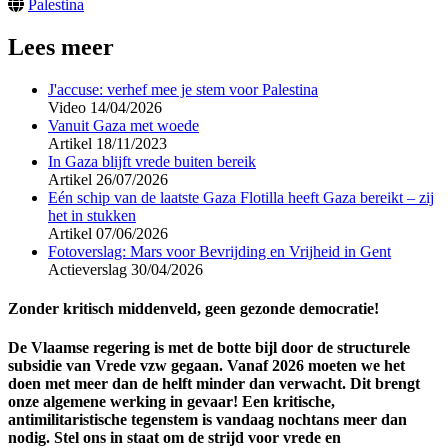
Palestina
Lees meer
J'accuse: verhef mee je stem voor Palestina
Video
14/04/2026
Vanuit Gaza met woede
Artikel
18/11/2023
In Gaza blijft vrede buiten bereik
Artikel
26/07/2026
Eén schip van de laatste Gaza Flotilla heeft Gaza bereikt – zij
het in stukken
Artikel
07/06/2026
Fotoverslag: Mars voor Bevrijding en Vrijheid in Gent
Actieverslag
30/04/2026
Zonder kritisch middenveld, geen gezonde democratie!
De Vlaamse regering is met de botte bijl door de structurele
subsidie van Vrede vzw gegaan. Vanaf 2026 moeten we het
doen met meer dan de helft minder dan verwacht. Dit brengt
onze algemene werking in gevaar! Een kritische,
antimilitaristische tegenstem is vandaag nochtans meer dan
nodig. Stel ons in staat om de strijd voor vrede en