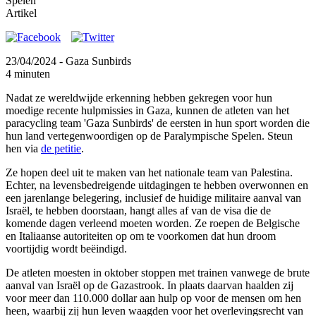
Spelen"
Artikel
23/04/2024
- Gaza Sunbirds
4 minuten
Nadat ze wereldwijde erkenning hebben gekregen voor hun
moedige recente hulpmissies in Gaza, kunnen de atleten van het
paracycling team 'Gaza Sunbirds' de eersten in hun sport worden die
hun land vertegenwoordigen op de Paralympische Spelen. Steun
hen via
de petitie
.
Ze hopen deel uit te maken van het nationale team van Palestina.
Echter, na levensbedreigende uitdagingen te hebben overwonnen en
een jarenlange belegering, inclusief de huidige militaire aanval van
Israël, te hebben doorstaan, hangt alles af van de visa die de
komende dagen verleend moeten worden. Ze roepen de Belgische
en Italiaanse autoriteiten op om te voorkomen dat hun droom
voortijdig wordt beëindigd.
De atleten moesten in oktober stoppen met trainen vanwege de brute
aanval van Israël op de Gazastrook. In plaats daarvan haalden zij
voor meer dan 110.000 dollar aan hulp op voor de mensen om hen
heen, waarbij zij hun leven waagden voor het overlevingsrecht van